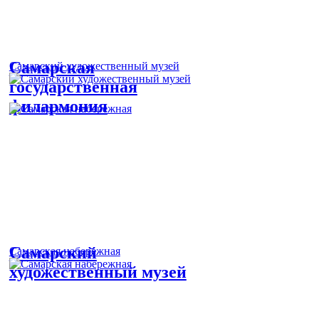
Самарская
Cамарский художественный музей
государственная
филармония
Cамарский
Самарская набережная
художественный музей