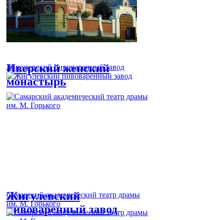
Иверский женский
Жигулевский пивоваренный завод
монастырь
Жигулевский
Самарский академический театр драмы
им. М. Горького
пивоваренный завод